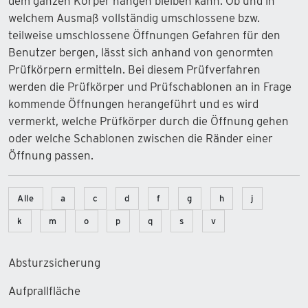
dem ganzen Körper hängen bleiben kann. Ob und in
welchem Ausmaß vollständig umschlossene bzw.
teilweise umschlossene Öffnungen Gefahren für den
Benutzer bergen, lässt sich anhand von genormten
Prüfkörpern ermitteln. Bei diesem Prüfverfahren
werden die Prüfkörper und Prüfschablonen an in Frage
kommende Öffnungen herangeführt und es wird
vermerkt, welche Prüfkörper durch die Öffnung gehen
oder welche Schablonen zwischen die Ränder einer
Öffnung passen.
Alle
a
c
d
f
g
h
j
k
m
o
p
q
s
v
Absturzsicherung
Aufprallfläche