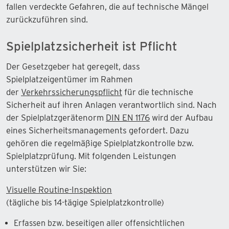
fallen verdeckte Gefahren, die auf technische Mängel
zurückzuführen sind.
Spielplatzsicherheit ist Pflicht
Der Gesetzgeber hat geregelt, dass
Spielplatzeigentümer im Rahmen
der
Verkehrssicherungspflicht
für die technische
Sicherheit auf ihren Anlagen verantwortlich sind. Nach
der Spielplatzgerätenorm
DIN EN 1176
wird der Aufbau
eines Sicherheitsmanagements gefordert. Dazu
gehören die regelmäßige Spielplatzkontrolle bzw.
Spielplatzprüfung. Mit folgenden Leistungen
unterstützen wir Sie:
Visuelle Routine-Inspektion
(tägliche bis 14-tägige Spielplatzkontrolle)
Erfassen bzw. beseitigen aller offensichtlichen