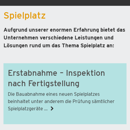
Spielplatz
Aufgrund unserer enormen Erfahrung bietet das
Unternehmen verschiedene Leistungen und
Lösungen rund um das Thema Spielplatz an:
Erstabnahme – Inspektion
nach Fertigstellung
Die Bauabnahme eines neuen Spielplatzes
beinhaltet unter anderem die Prüfung sämtlicher
Spielplatzgeräte …