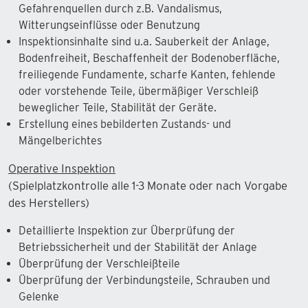
Gefahrenquellen durch z.B. Vandalismus,
Witterungseinflüsse oder Benutzung
Inspektionsinhalte sind u.a. Sauberkeit der Anlage,
Bodenfreiheit, Beschaffenheit der Bodenoberfläche,
freiliegende Fundamente, scharfe Kanten, fehlende
oder vorstehende Teile, übermäßiger Verschleiß
beweglicher Teile, Stabilität der Geräte.
Erstellung eines bebilderten Zustands- und
Mängelberichtes
Operative Inspektion
(Spielplatzkontrolle alle 1-3 Monate oder nach Vorgabe
des Herstellers)
Detaillierte Inspektion zur Überprüfung der
Betriebssicherheit und der Stabilität der Anlage
Überprüfung der Verschleißteile
Überprüfung der Verbindungsteile, Schrauben und
Gelenke