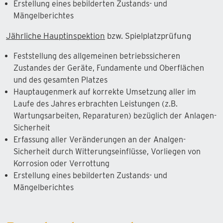
Erstellung eines bebilderten Zustands- und
Mängelberichtes
Jährliche Hauptinspektion
bzw. Spielplatzprüfung
Feststellung des allgemeinen betriebssicheren
Zustandes der Geräte, Fundamente und Oberflächen
und des gesamten Platzes
Hauptaugenmerk auf korrekte Umsetzung aller im
Laufe des Jahres erbrachten Leistungen (z.B.
Wartungsarbeiten, Reparaturen) bezüglich der Anlagen-
Sicherheit
Erfassung aller Veränderungen an der Analgen-
Sicherheit durch Witterungseinflüsse, Vorliegen von
Korrosion oder Verrottung
Erstellung eines bebilderten Zustands- und
Mängelberichtes