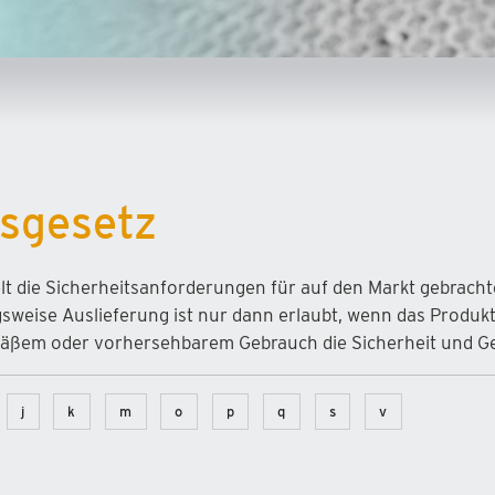
tsgesetz
lt die Sicherheitsanforderungen für auf den Markt gebrach
weise Auslieferung ist nur dann erlaubt, wenn das Produk
äßem oder vorhersehbarem Gebrauch die Sicherheit und Ges
j
k
m
o
p
q
s
v