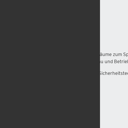
Aufprallfläche
CEN
CEN-Mitglieder
Chronologie der Normen
DIN 18034 Spielplätze und Freiräume zum Sp
Anforderungen für Planung, Bau und Betrie
DIN 7926 – Kinderspielgeräte – Sicherheitst
Anforderungen & Prüfung
DIN EN 1176
Fallhöhe, freie
Fallhöhe, kritische
Fallraum