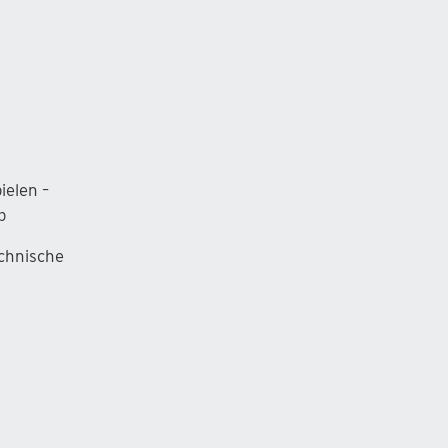
ielen –
b
echnische