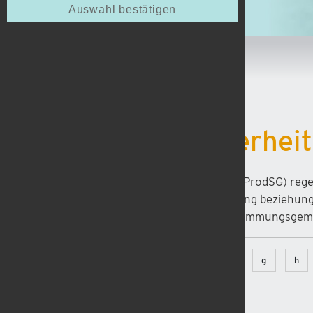
Auswahl bestätigen
Home
Lexikon
Produktsicherhei
Das Produktsicherheitsgesetz (ProdSG) rege
Maschinen. Eine Markteinführung beziehungs
Technik entspricht und bei bestimmungsgem
Alle
a
c
d
f
g
h
Absturzsicherung